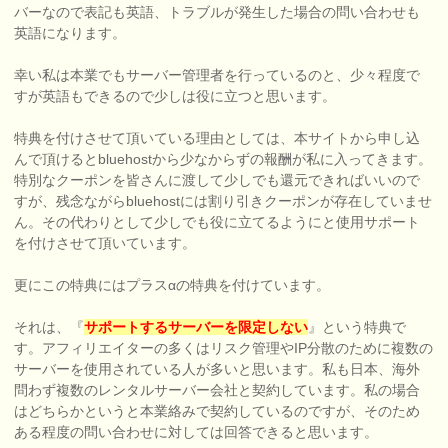
バーなので表記も英語、トラブルが発生した場合の問い合わせも
英語になります。
幸い私は本業でもサーバー管理者を行っているのと、少々程度で
すが英語もできるので少しは役に立つと思います。
特典を付けさせて頂いている理由としては、本サイトから申し込
んで頂けるとbluehostから少なからずの報酬が私に入ってきます。
特別なクーポンを皆さんに渡して少しでも還元できればいいので
すが、残念ながらbluehostには割り引きクーポンが存在していませ
ん。その代わりとして少しでも役に立てるようにと使用サポート
を付けさせて頂いています。
更にこの特典にはプラスαの特典を付けています。
それは、『
サポートするサーバーを限定しない
』という特典で
す。アフィリエイターの多くはリスク管理やIP分散のために複数の
サーバーを使用されている人が多いと思います。私も日本、海外
問わず複数のレンタルサーバー会社と契約しています。私の場合
はどちらかというと本業絡みで契約しているのですが、そのため
ある程度の問い合わせに対しては回答できると思います。